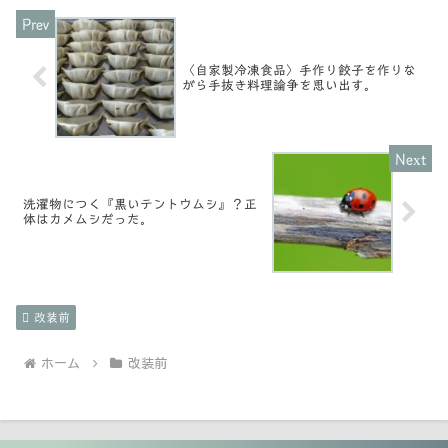
〈自家製冷凍食品〉手作り餃子を作りな
がら手抜き料理論争を思い出す。
洗濯物につく『黒いテントウムシ』？正
体はカメムシだった。
改装前
ホーム
改装前