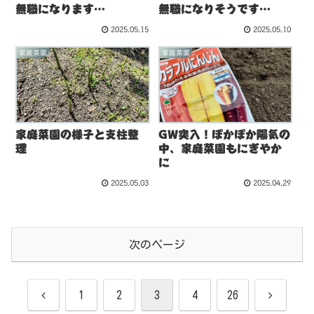
無職になります…
無職になりそうです…
2025.05.15
2025.05.10
家庭菜園
家庭菜園
家庭菜園の様子と支柱整
GW突入！ぽかぽか陽気の
理
中、家庭菜園もにぎやか
に
2025.05.03
2025.04.29
次のページ
前
次
1
2
3
4
26